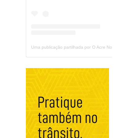
Uma publicação partilhada por O Acre Notícia (@oacrenoticia)