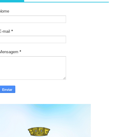
Nome
E-mail
*
Mensagem
*