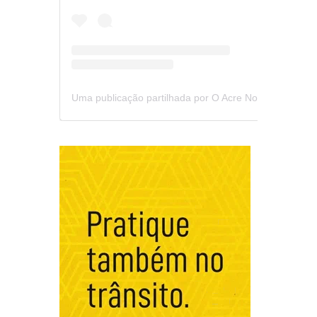
Uma publicação partilhada por O Acre Notícia (@oacrenoticia)