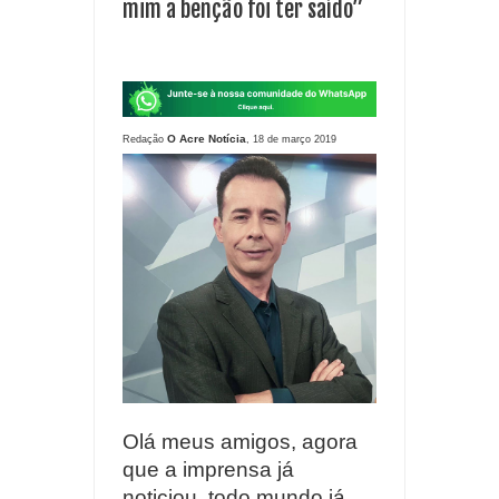
mim a benção foi ter saído”
O Acre Notícia
Redação
, 18 de março 2019
Olá meus amigos, agora
que a imprensa já
noticiou, todo mundo já