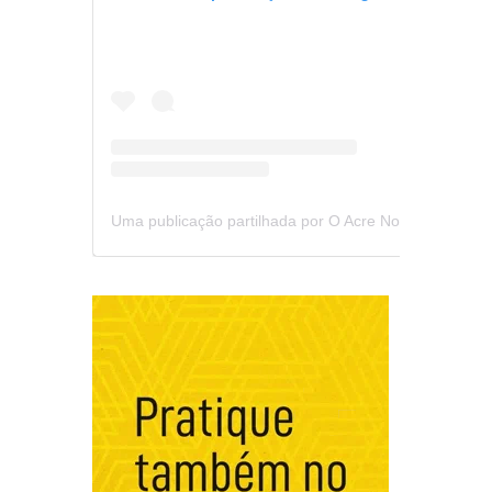
Uma publicação partilhada por O Acre Notícia (@oacrenoticia)