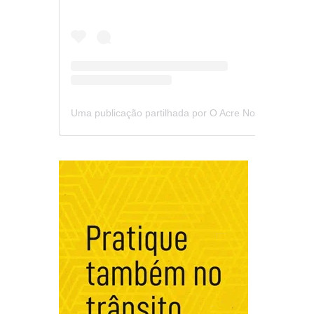
Uma publicação partilhada por O Acre Notícia (@oacrenoticia)