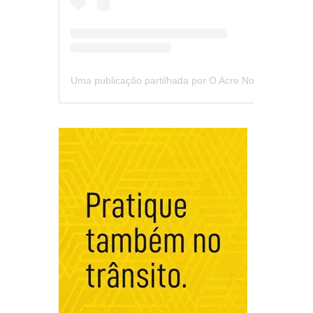
Uma publicação partilhada por O Acre Notícia (@oacrenoticia)