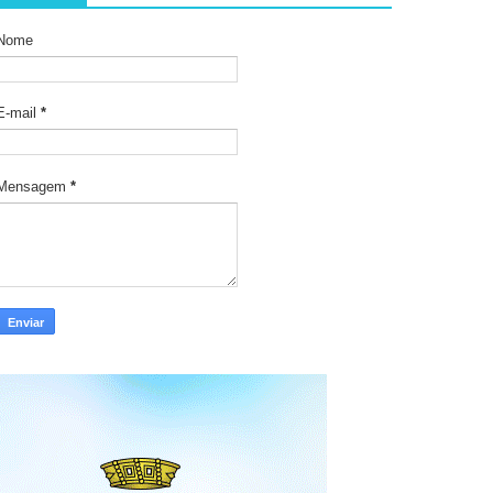
Nome
E-mail
*
Mensagem
*