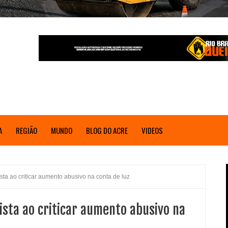
A
REGIÃO
MUNDO
BLOG DO ACRE
VIDEOS
ista ao criticar aumento abusivo na conta de luz
ista ao criticar aumento abusivo na