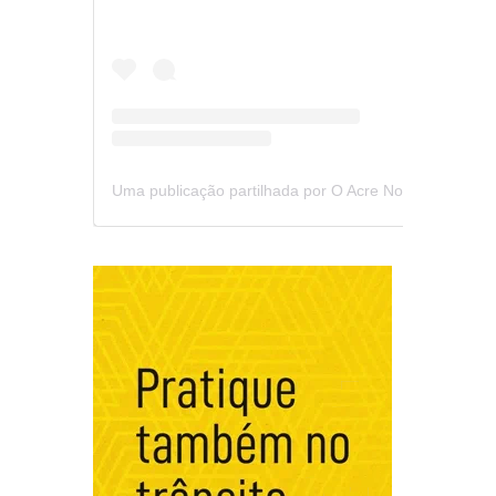
Uma publicação partilhada por O Acre Notícia (@oacrenoticia)