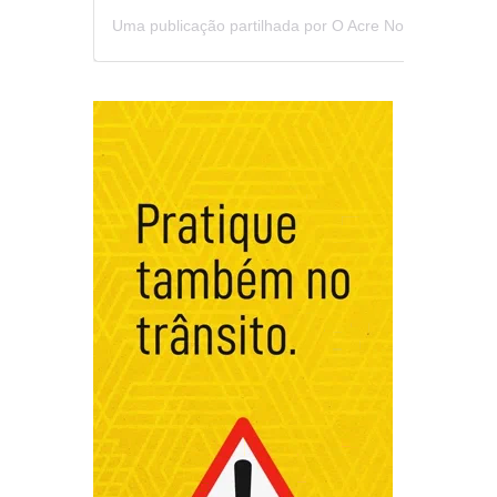
Uma publicação partilhada por O Acre Notícia (@oacrenoticia)