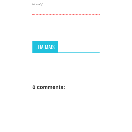
inf.via/g1
LEIA MAIS
0 comments: