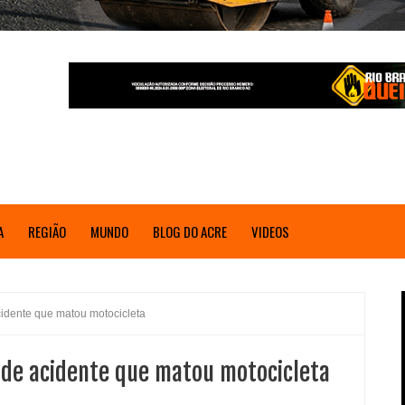
A
REGIÃO
MUNDO
BLOG DO ACRE
VIDEOS
acidente que matou motocicleta
s de acidente que matou motocicleta