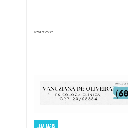
inf.via/acrenews
LEIA MAIS