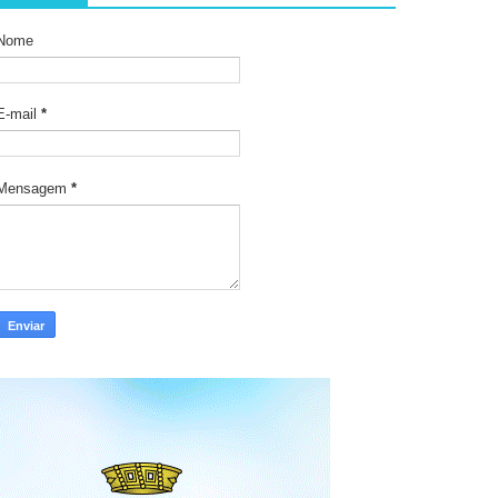
Nome
E-mail
*
Mensagem
*