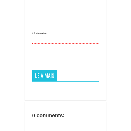
inf.via/extra
LEIA MAIS
0 comments: