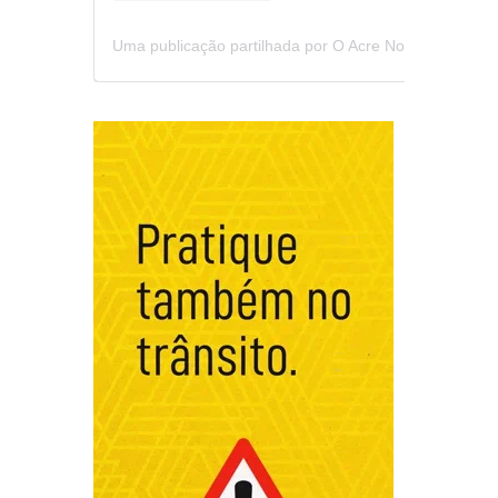
Uma publicação partilhada por O Acre Notícia (@oacrenoticia)