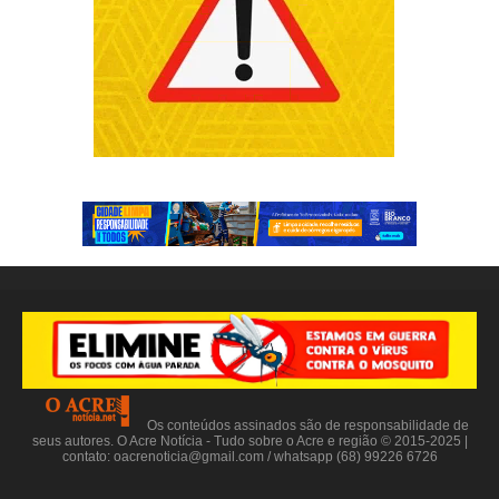
Os conteúdos assinados são de responsabilidade de
seus autores. O Acre Notícia - Tudo sobre o Acre e região © 2015-2025 |
contato:
oacrenoticia@gmail.com
/ whatsapp (68) 99226 6726