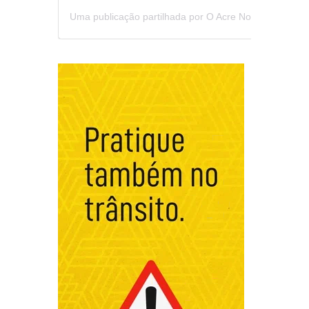
Uma publicação partilhada por O Acre Notícia (@oacrenoticia)