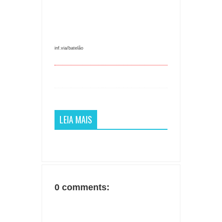
inf.via/batelão
LEIA MAIS
0 comments: