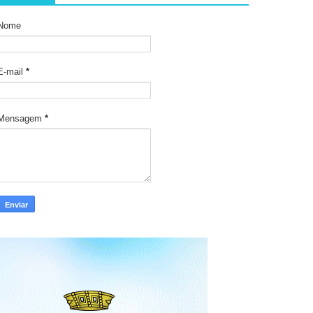
Nome
E-mail
*
Mensagem
*