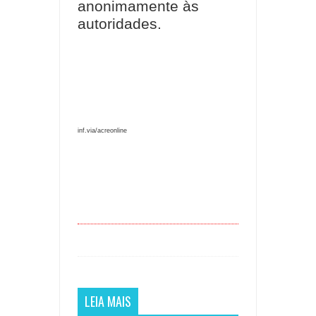
anonimamente às
autoridades.
inf.via/acreonline
LEIA MAIS