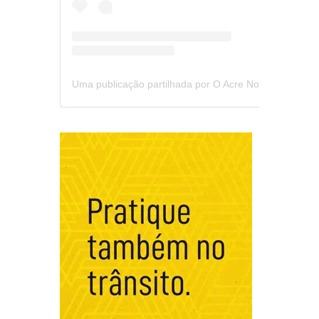
Uma publicação partilhada por O Acre Notícia (@oacrenoticia)