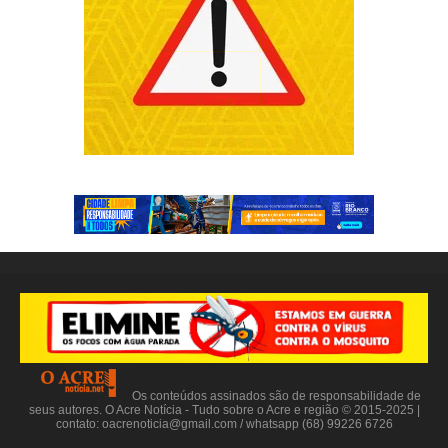
Os conteúdos assinados são de responsabilidade de
seus autores. O Acre Notícia - Tudo sobre o Acre e região © 2015-2025 |
contato:
oacrenoticia@gmail.com
/ whatsapp (68) 99226 6726