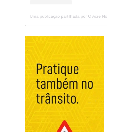
Uma publicação partilhada por O Acre Notícia (@oacrenoticia)