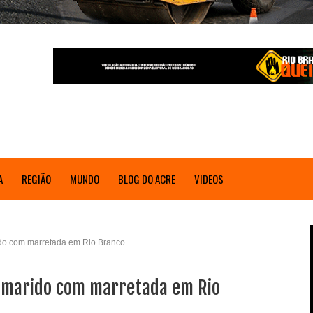
A
REGIÃO
MUNDO
BLOG DO ACRE
VIDEOS
ido com marretada em Rio Branco
e marido com marretada em Rio