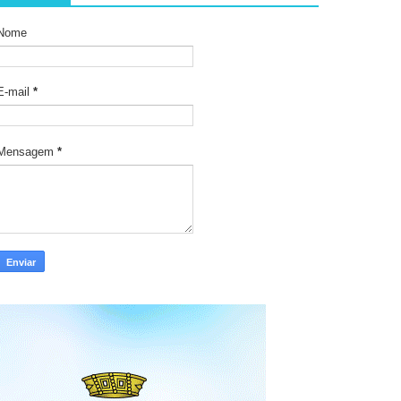
Nome
E-mail
*
Mensagem
*