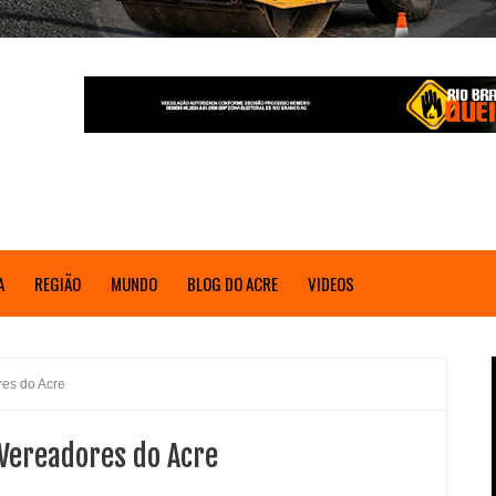
A
REGIÃO
MUNDO
BLOG DO ACRE
VIDEOS
res do Acre
Vereadores do Acre