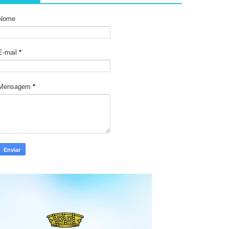
Nome
E-mail
*
Mensagem
*