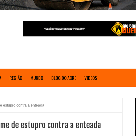
A
REGIÃO
MUNDO
BLOG DO ACRE
VIDEOS
de estupro contra a enteada
rime de estupro contra a enteada