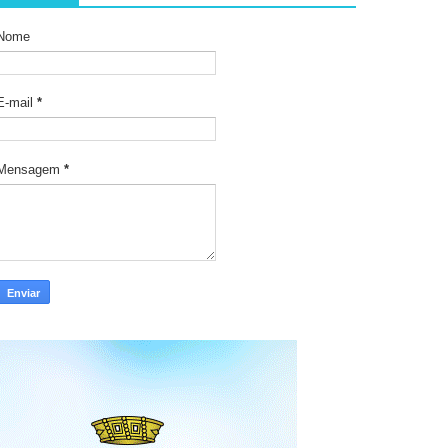
Nome
E-mail
*
Mensagem
*