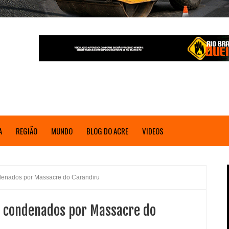
A
REGIÃO
MUNDO
BLOG DO ACRE
VIDEOS
ndenados por Massacre do Carandiru
 a condenados por Massacre do