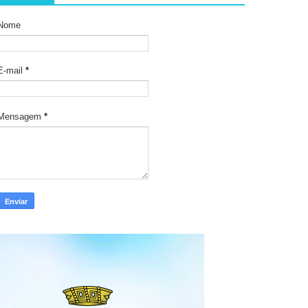
Nome
E-mail
*
Mensagem
*