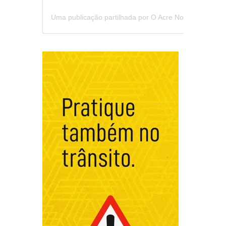
Uma publicação partilhada por O Acre Notícia (@oacrenoticia)