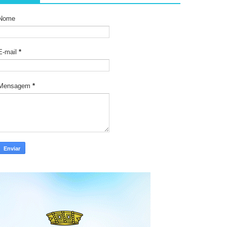
Nome
E-mail
*
Mensagem
*