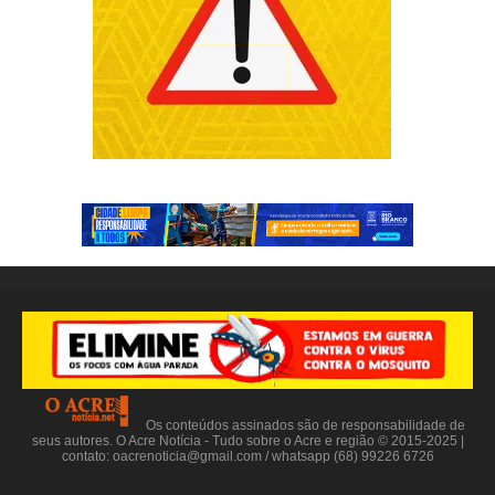
Os conteúdos assinados são de responsabilidade de
seus autores. O Acre Notícia - Tudo sobre o Acre e região © 2015-2025 |
contato:
oacrenoticia@gmail.com
/ whatsapp (68) 99226 6726