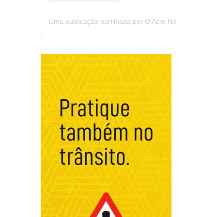
Uma publicação partilhada por O Acre Notícia (@oacrenoticia)