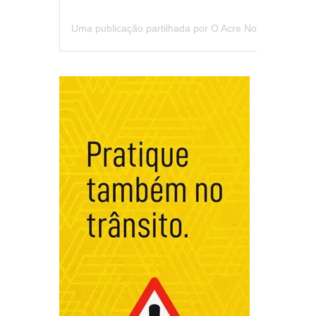
Uma publicação partilhada por O Acre Notícia (@oacrenoticia)