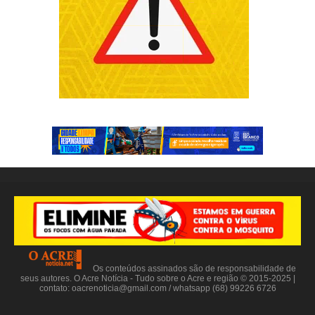
Os conteúdos assinados são de responsabilidade de
seus autores. O Acre Notícia - Tudo sobre o Acre e região © 2015-2025 |
contato:
oacrenoticia@gmail.com
/ whatsapp (68) 99226 6726