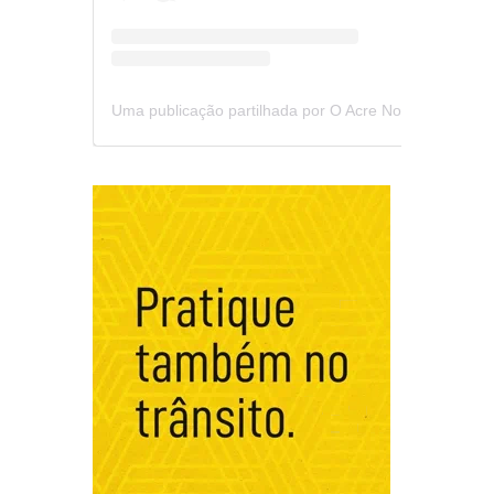
Uma publicação partilhada por O Acre Notícia (@oacrenoticia)