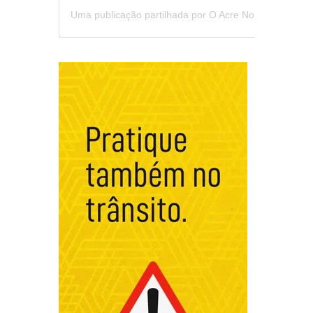
Uma publicação partilhada por O Acre Notícia (@oacrenoticia)