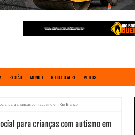
A
REGIÃO
MUNDO
BLOG DO ACRE
VIDEOS
 social para crianças com autismo em Rio Branco
 social para crianças com autismo em