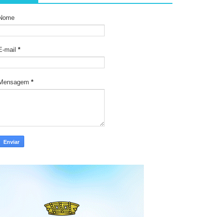
Nome
E-mail
*
Mensagem
*