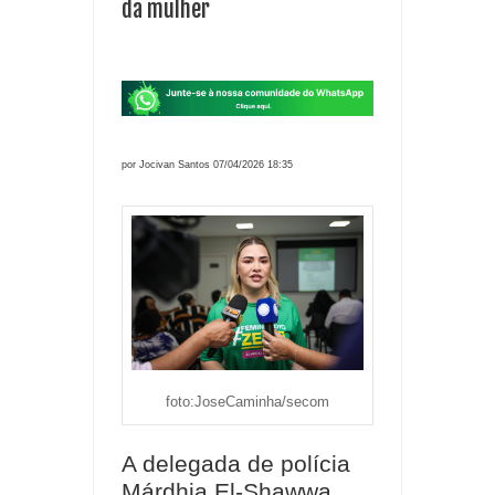
da mulher
por Jocivan Santos 07/04/2026 18:35
foto:JoseCaminha/secom
A delegada de polícia
Márdhia El-Shawwa