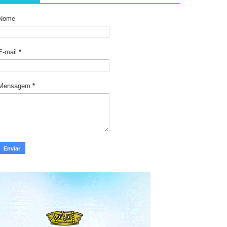
Nome
E-mail
*
Mensagem
*