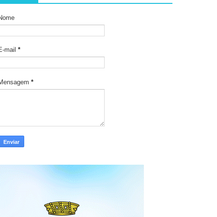
Nome
E-mail
*
Mensagem
*