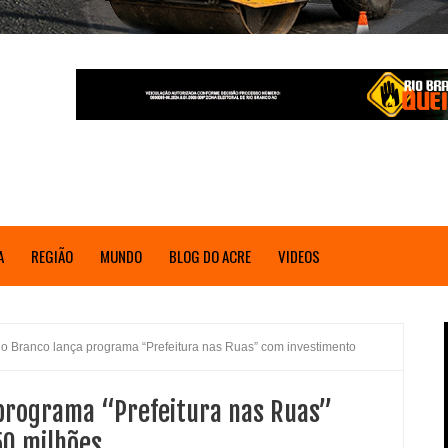
A
REGIÃO
MUNDO
BLOG DO ACRE
VIDEOS
Rio Branco lança programa “Prefeitura nas Ruas” com investimento
 programa “Prefeitura nas Ruas”
50 milhões