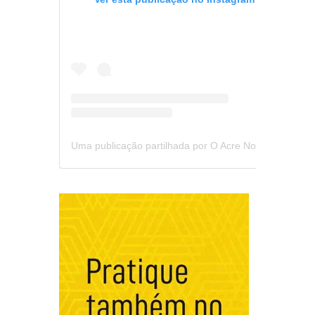
Uma publicação partilhada por O Acre Notícia (@oacrenoticia)