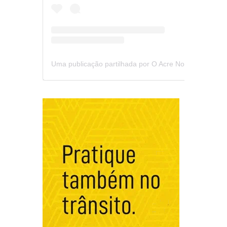
Uma publicação partilhada por O Acre Notícia (@oacrenoticia)