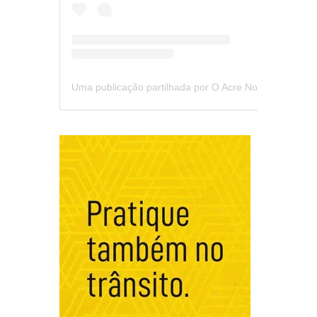
Uma publicação partilhada por O Acre Notícia (@oacrenoticia)