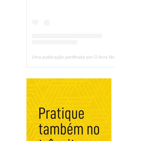
Uma publicação partilhada por O Acre Notícia (@oacrenoticia)