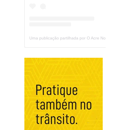
Uma publicação partilhada por O Acre Notícia (@oacrenoticia)