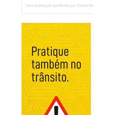
Uma publicação partilhada por O Acre Notícia (@oacrenoticia)