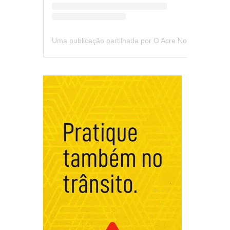
Uma publicação partilhada por O Acre Notícia (@oacrenoticia)