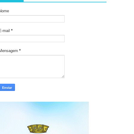
Nome
E-mail
*
Mensagem
*