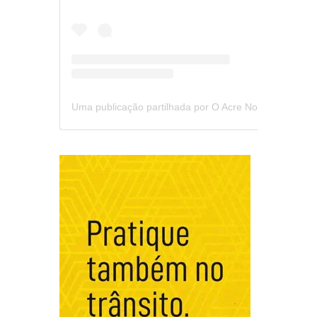
Uma publicação partilhada por O Acre Notícia (@oacrenoticia)