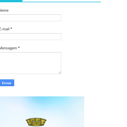
Nome
E-mail
*
Mensagem
*