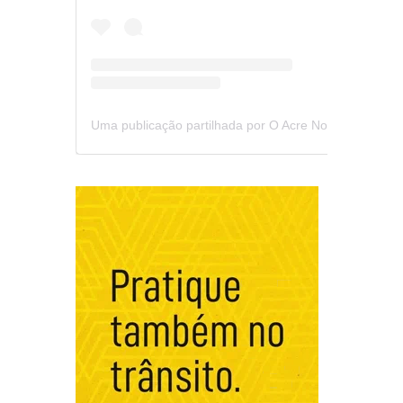
Uma publicação partilhada por O Acre Notícia (@oacrenoticia)