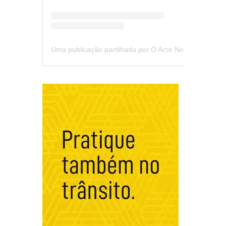
Uma publicação partilhada por O Acre Notícia (@oacrenoticia)