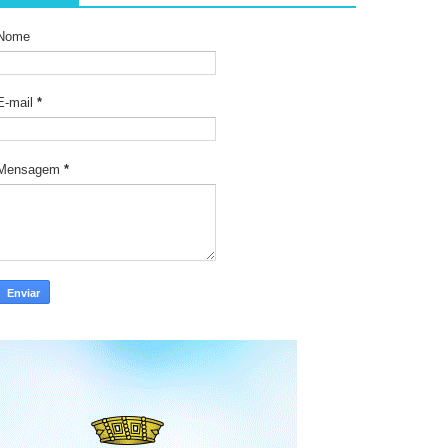
Nome
E-mail
*
Mensagem
*