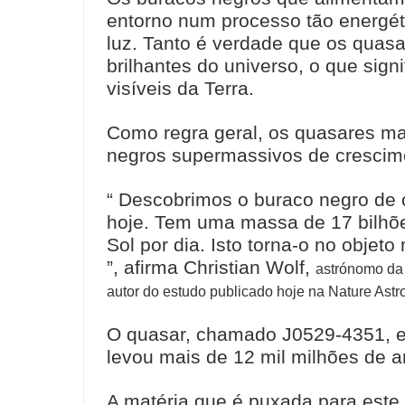
entorno num processo tão energét
luz. Tanto é verdade que os quas
brilhantes do universo, o que sig
visíveis da Terra.
Como regra geral, os quasares ma
negros supermassivos de crescime
“ Descobrimos o buraco negro de 
hoje. Tem uma massa de 17 bilhõ
Sol por dia. Isto torna-o no obje
”, afirma Christian Wolf,
astrónomo da 
autor do estudo publicado hoje na Nature Astr
O quasar, chamado J0529-4351, es
levou mais de 12 mil milhões de a
A matéria que é puxada para este