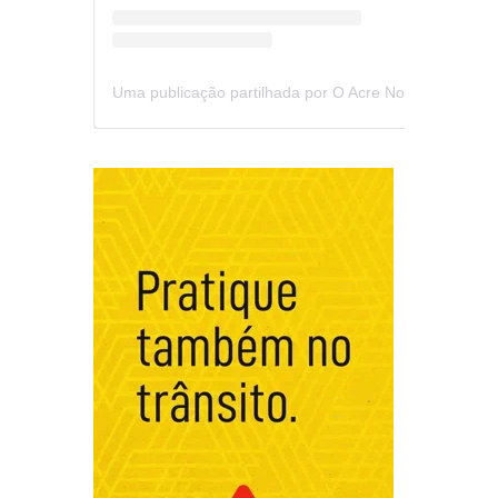
Uma publicação partilhada por O Acre Notícia (@oacrenoticia)