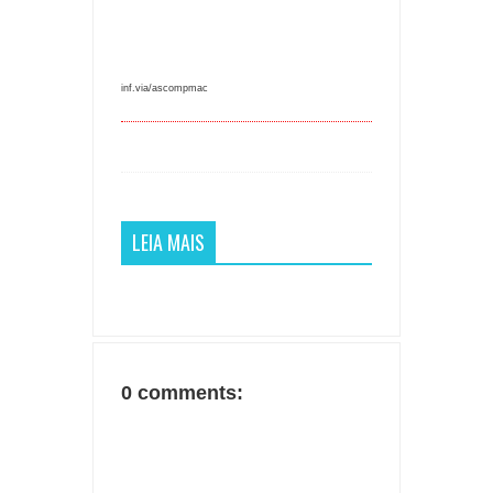
inf.via/ascompmac
LEIA MAIS
0 comments: