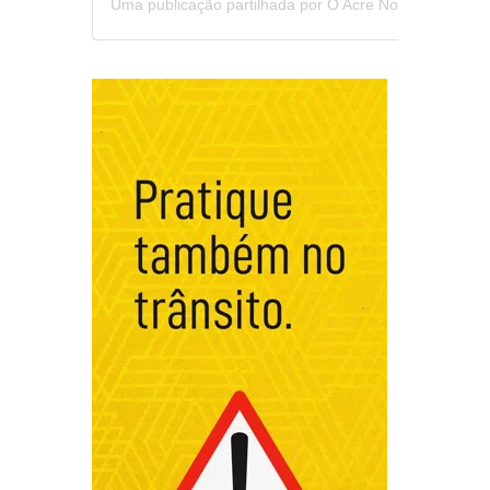
Uma publicação partilhada por O Acre Notícia (@oacrenoticia)